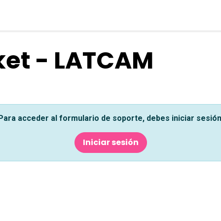
lpDesk
Recursos
Empresa
Contact
cket - LATCAM
Para acceder al formulario de soporte, debes iniciar sesión
Iniciar sesión