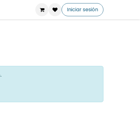
o
Iniciar sesión
.