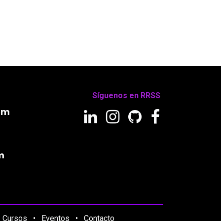
Síguenos en RRSS
om
m
•
Cursos
•
Eventos
•
Contacto