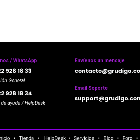
nos / WhatsApp
Envíenos un mensaje
2 928 18 33
contacto@grudigo.c
ión General
Email Soporte
22 928 18 34
support
@grudigo.co
de ayuda / HelpDesk
Inicio
•
Tienda
•
HelpDesk
•
Servicios
•
Blog
•
Foro