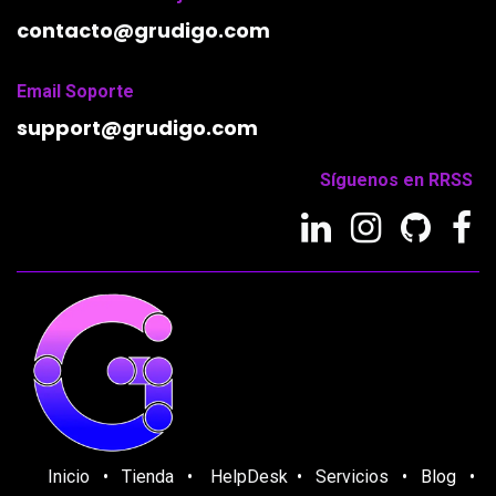
contacto@grudigo.com
Email Soporte
support
@grudigo.com
Síguenos en RRSS
Inicio
•
Tienda
•
HelpDesk
•
Servicios
•
Blog
•