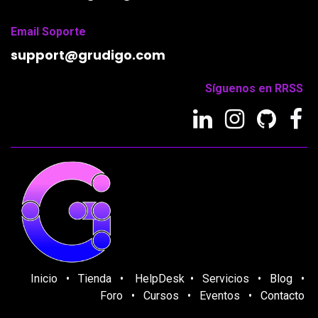
Email Soporte
support
@grudigo.com
Síguenos en RRSS
Inicio
•
Tienda
•
HelpDesk
•
Servicios
•
Blog
•
Foro
•
Cursos
•
Eventos
•
Contacto